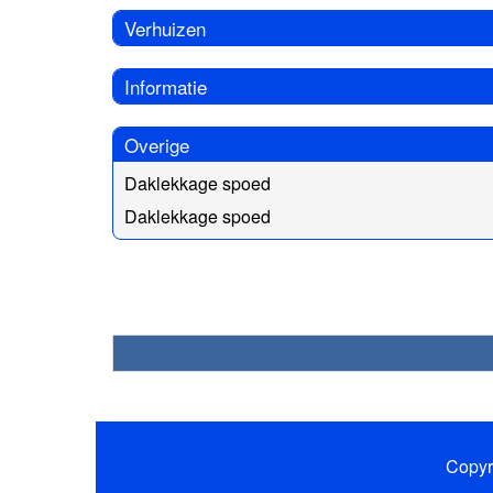
Verhuizen
Informatie
Overige
Daklekkage spoed
Daklekkage spoed
Copyr